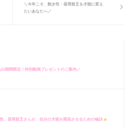
＼今年こそ、飽き性・器用貧乏を才能に変え
たいあなたへ／
7日迄の期間限定！特別動画プレゼントのご案内／
飽き性、器用貧乏さんが、自分の才能を開花させるための秘訣