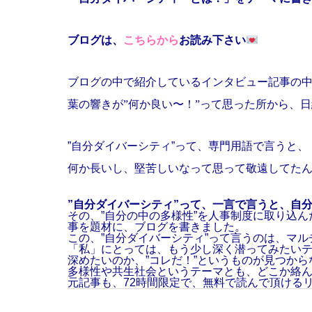
ブログは、
こちらから
お読み下さい
ブログの中で紹介しているインタビュー記事の中
葉の響きが”何か良い〜！”って思った所から、日経
”自分ダイバーシティ”って、専門用語で言うと
何か長いし、堅苦しいなって思って敬遠してた
”自分ダイバーシティ”って、一言で言うと、自
その、”自分の中の多様性”を人事制度に取り込
事を題材に、ブログを書きました。
この、”自分ダイバーシティ”って言うのは、マ
「私」にとっては、もう少し深く潜ってみたい
深めたいのか、”コレだ！”というものが見つか
多様性や共生社会というテーマとも、どこか絡
元記事も、72時間限定で、無料で読んで頂ける