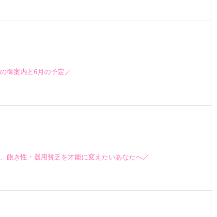
の御案内と6月の予定／
、飽き性・器用貧乏を才能に変えたいあなたへ／