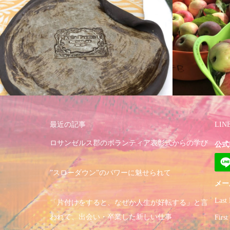
最近の記事
LI
ロサンゼルス郡のボランティア表彰式からの学び
公式
”スローダウン”のパワーに魅せられて
メー
Last
「片付けをすると、なぜか人生が好転する」と言
われて、出会い・卒業した新しい仕事
Firs