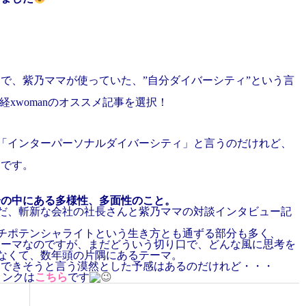
で、紫乃ママが使っていた、”自分ダイバーシティ”という言
xwomanのオススメ記事を選択！
、「インターパーソナルダイバーシティ」と言うのだけれど、
んです。
分の中にある多様性、多面性のこと。
んだ、斬新な会社の社長さんと紫乃ママの対談インタビュー記
ルチポテンシャライトという生き方とも通ずる部分も多く、
テーマなのですが、まだどういう切り口で、どんな風に思考を
らなくて、数年頭の片隅にあるテーマ。
んできそうと言う漠然とした予感はあるのだけれど・・・
リンクは
こちら
です